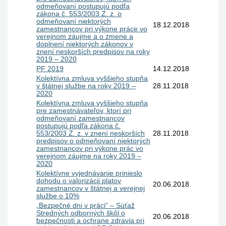
odmeňovaní postupujú podľa
zákona č. 553/2003 Z. z. o
odmeňovaní niektorých
18.12.2018
zamestnancov pri výkone práce vo
verejnom záujme a o zmene a
doplnení niektorých zákonov v
znení neskorších predpisov na roky
2019 – 2020
PF 2019
14.12.2018
Kolektívna zmluva vyššieho stupňa
v štátnej službe na roky 2019 –
28.11.2018
2020
Kolektívna zmluva vyššieho stupňa
pre zamestnávateľov, ktorí pri
odmeňovaní zamestnancov
postupujú podľa zákona č.
553/2003 Z. z. v znení neskorších
28.11.2018
predpisov o odmeňovaní niektorých
zamestnancov pri výkone prác vo
verejnom záujme na roky 2019 –
2020
Kolektívne vyjednávanie prinieslo
dohodu o valorizácii platov
20.06.2018
zamestnancov v štátnej a verejnej
službe o 10%
„Bezpečné dni v práci“ – Súťaž
Stredných odborných škôl o
20.06.2018
bezpečnosti a ochrane zdravia pri