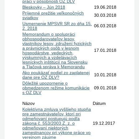
práci v pôsobnosti OZ DLV
Bleskovky – Jún 2018
19.06.2018
Príjemné prežitie veľkonočných
30.03.2018
sviatkov
Usmernenie MPSVR SR zo dňa 15.
06.03.2018
2. 2018
Memorandum o spolupráci
obhospodarovateľov lesov,
vlastníkov lesov, združení fyzických
a právnických osôb v lesnom
17.01.2018
hospodárstve, vedeckých,
výskumných a vzdelávacích
lesníckych inštitúcií na Slovensku
a Tlačová správa k Memorandu
Ako poukázať podiel zo zaplatenej
10.01.2018
dane pre OZ DLV?
Dôležité upozornenie o
obmedzenom režime komunikácie
09.01.2018
s OZ DLV
Názov
Dátum
Kolektívna zmluva vyššieho stupňa
pre zamestnávateľov, ktorí pri
odmeňovaní postupujú podľa
zákona č. 553/2003 Z. z. o
19.12.2017
odmeňovaní niektorých
zamestnancov pri výkone práce vo
verejnom záujme