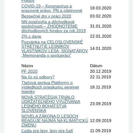
Prešov
COVID-19 – Koronavírus a
18.03.2020
pracovné právo, PN a ošetrovné
Bezpečné dni v práci 2020
03.02.2020
NN poisťovňa a dôchodkové
spoločnosti – ZHODNOTENIE
31.01.2020
dôchodkových fondov za rok 2019
2% z dane
22.01.2020
Pozvánka na CELOSLOVENSKÉ
STRETNUTIE LESNÍKOV,
14.01.2020
VLASTNÍKOV LESA, SIGNATÁROV
„Memoranda o spolupráci“
Názov
Dátum
PF 2020
20.12.2019
Na čo sú odbory?
22.11.2019
Tlačová správa Platformy o
výsledkoch prieskumu verejnej
18.11.2019
mienky
NOVÁ STRATÉGIA TRVALO
UDRŽATEĽNÉHO VYUŽÍVANIA
23.09.2019
LESNÉHO BOHATSTVA
SLOVENSKA
NOVELA ZÁKONA O LESOCH
REAGUJE NAJMÄ NA KLIMATICKÚ
12.09.2019
ZMENU
Ľudia pre lesy, lesy pre ľudí
11.09.2019