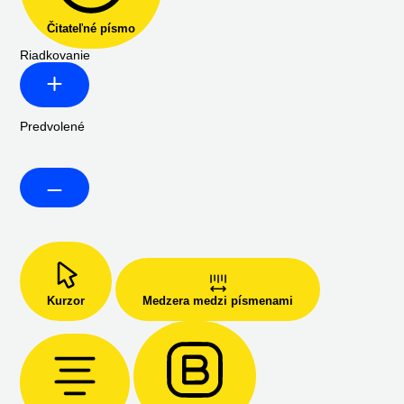
Čitateľné písmo
Riadkovanie
Predvolené
Kurzor
Medzera medzi písmenami