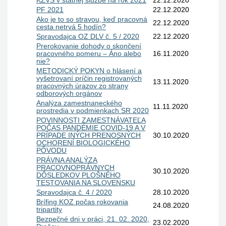
KZVS v štátnej službe na rok 2021
22.12.2020
PF 2021
22.12.2020
Ako je to so stravou, keď pracovná
22.12.2020
cesta netrvá 5 hodín?
Spravodajca OZ DLV č. 5 / 2020
22.12.2020
Prerokovanie dohody o skončení
pracovného pomeru – Áno alebo
16.11.2020
nie?
METODICKÝ POKYN o hlásení a
vyšetrovaní príčin registrovaných
13.11.2020
pracovných úrazov zo strany
odborových orgánov
Analýza zamestnaneckého
11.11.2020
prostredia v podmienkach SR 2020
POVINNOSTI ZAMESTNÁVATEĽA
POČAS PANDÉMIE COVID-19 A V
PRÍPADE INÝCH PRENOSNÝCH
30.10.2020
OCHORENÍ BIOLOGICKÉHO
PÔVODU
PRÁVNA ANALÝZA
PRACOVNOPRÁVNYCH
30.10.2020
DÔSLEDKOV PLOŠNÉHO
TESTOVANIA NA SLOVENSKU
Spravodajca č. 4 / 2020
28.10.2020
Brífing KOZ počas rokovania
24.08.2020
tripartity
Bezpečné dni v práci, 21. 02. 2020,
23.02.2020