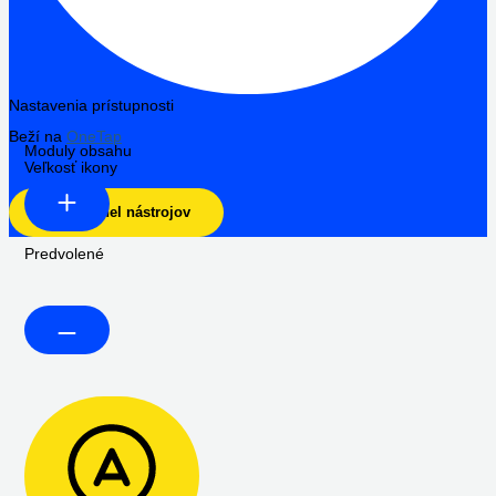
Nastavenia prístupnosti
Beží na
OneTap
Moduly obsahu
Veľkosť ikony
Skryť panel nástrojov
Predvolené