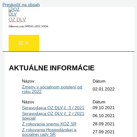
Preskočiť na obsah
OZ DLV
Odborový zväz DREVO, LESY, VODA
AKTUÁLNE INFORMÁCIE
Názov
Dátum
Zmeny v socialnom poistení od
02.01.2022
roku 2022
Názov
Dátum
Spravodajca OZ DLV č. 3 / 2021
09.10.2021
Spravodajca OZ DLV č. 2 / 2021
06.10.2021
špeciál
Z rokovania snemu KOZ SR
28.09.2021
Z rokovania Hospodárskej a
27.09.2021
sociálnej rady SR