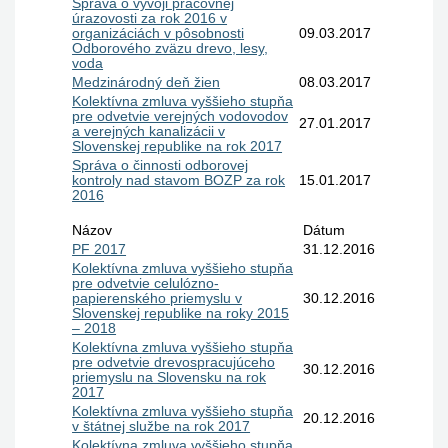
Správa o vývoji pracovnej
úrazovosti za rok 2016 v
organizáciách v pôsobnosti
09.03.2017
Odborového zväzu drevo, lesy,
voda
Medzinárodný deň žien
08.03.2017
Kolektívna zmluva vyššieho stupňa
pre odvetvie verejných vodovodov
27.01.2017
a verejných kanalizácii v
Slovenskej republike na rok 2017
Správa o činnosti odborovej
kontroly nad stavom BOZP za rok
15.01.2017
2016
Názov
Dátum
PF 2017
31.12.2016
Kolektívna zmluva vyššieho stupňa
pre odvetvie celulózno-
papierenského priemyslu v
30.12.2016
Slovenskej republike na roky 2015
– 2018
Kolektívna zmluva vyššieho stupňa
pre odvetvie drevospracujúceho
30.12.2016
priemyslu na Slovensku na rok
2017
Kolektívna zmluva vyššieho stupňa
20.12.2016
v štátnej službe na rok 2017
Kolektívna zmluva vyššieho stupňa