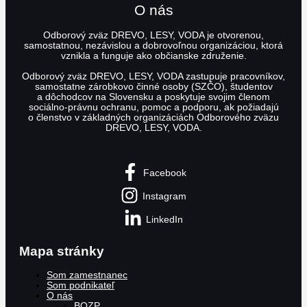
O nás
Odborový zväz DREVO, LESY, VODA je otvorenou,
samostatnou, nezávislou a dobrovoľnou organizáciou, ktorá
vznikla a funguje ako občianske združenie.
Odborový zväz DREVO, LESY, VODA zastupuje pracovníkov,
samostatne zárobkovo činné osoby (SZČO), študentov
a dôchodcov na Slovensku a poskytuje svojim členom
sociálno-právnu ochranu, pomoc a podporu, ak požiadajú
o členstvo v základných organizáciách Odborového zväzu
DREVO, LESY, VODA.
Facebook
Instagram
LinkedIn
Mapa stránky
Som zamestnanec
Som podnikateľ
O nás
BOZP