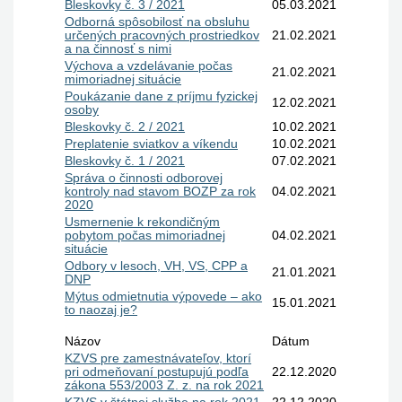
Bleskovky č. 3 / 2021
05.03.2021
Odborná spôsobilosť na obsluhu
určených pracovných prostriedkov
21.02.2021
a na činnosť s nimi
Výchova a vzdelávanie počas
21.02.2021
mimoriadnej situácie
Poukázanie dane z príjmu fyzickej
12.02.2021
osoby
Bleskovky č. 2 / 2021
10.02.2021
Preplatenie sviatkov a víkendu
10.02.2021
Bleskovky č. 1 / 2021
07.02.2021
Správa o činnosti odborovej
kontroly nad stavom BOZP za rok
04.02.2021
2020
Usmernenie k rekondičným
pobytom počas mimoriadnej
04.02.2021
situácie
Odbory v lesoch, VH, VS, CPP a
21.01.2021
DNP
Mýtus odmietnutia výpovede – ako
15.01.2021
to naozaj je?
Názov
Dátum
KZVS pre zamestnávateľov, ktorí
pri odmeňovaní postupujú podľa
22.12.2020
zákona 553/2003 Z. z. na rok 2021