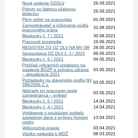
Nové vedenie OZDLV
26.09.2021
Pobyty so štátnou účelovou
25.09.2021
dotáciou
Pitný režim na pracovisku
01.09.2021
Zamestnávateľ a očkovanie podľa
31.08.2021
pracovného práva
Bleskovky č. 7 / 2021
30.08.2021
Pracovné prostredie
10.06.2021
REGISTER ZO OZ DLV NA MV SR
28.05.2021
Spravodajca OZ DLV č. 1 / 2021
06.05.2021
Bleskovky č. 6 / 2021
04.05.2021
Prehľad vybraných predpisov na
zaistenie BOZP a ochranu zdravia
03.05.2021
– aktualizácia 2021
Požiadavky na stavenisko podľa NV
03.05.2021
396/2006 Z.z.
Náhrady pri pracovnej ceste
03.05.2021
zamestnanca – príklad
Bleskovky č. 5 / 2021
14.04.2021
Bleskovky č. 4 / 2021
14.04.2021
Vyhlásenie o poukázaní podielu
zaplatenej dane z príjmov fyzickej
13.04.2021
osoby
Veľkonočné prianie
03.04.2021
Všetko najlepšie k MDŽ
08.03.2021