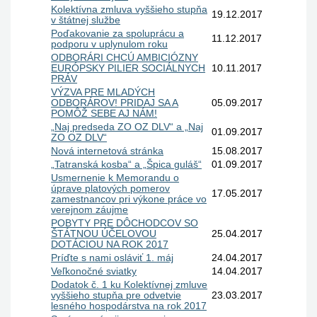
Kolektívna zmluva vyššieho stupňa
19.12.2017
v štátnej službe
Poďakovanie za spoluprácu a
11.12.2017
podporu v uplynulom roku
ODBORÁRI CHCÚ AMBICIÓZNY
EURÓPSKY PILIER SOCIÁLNYCH
10.11.2017
PRÁV
VÝZVA PRE MLADÝCH
ODBORÁROV! PRIDAJ SA A
05.09.2017
POMÔŽ SEBE AJ NÁM!
„Naj predseda ZO OZ DLV“ a „Naj
01.09.2017
ZO OZ DLV“
Nová internetová stránka
15.08.2017
„Tatranská kosba“ a „Špica guláš“
01.09.2017
Usmernenie k Memorandu o
úprave platových pomerov
17.05.2017
zamestnancov pri výkone práce vo
verejnom záujme
POBYTY PRE DÔCHODCOV SO
ŠTÁTNOU ÚČELOVOU
25.04.2017
DOTÁCIOU NA ROK 2017
Príďte s nami osláviť 1. máj
24.04.2017
Veľkonočné sviatky
14.04.2017
Dodatok č. 1 ku Kolektívnej zmluve
vyššieho stupňa pre odvetvie
23.03.2017
lesného hospodárstva na rok 2017