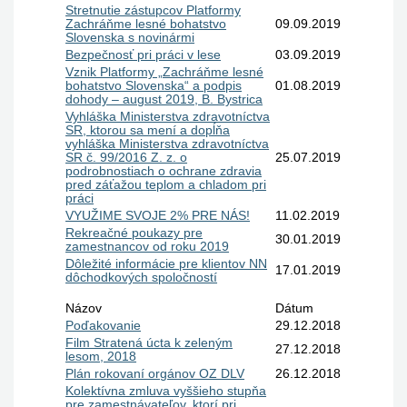
Stretnutie zástupcov Platformy
Zachráňme lesné bohatstvo
09.09.2019
Slovenska s novinármi
Bezpečnosť pri práci v lese
03.09.2019
Vznik Platformy „Zachráňme lesné
bohatstvo Slovenska“ a podpis
01.08.2019
dohody – august 2019, B. Bystrica
Vyhláška Ministerstva zdravotníctva
SR, ktorou sa mení a dopĺňa
vyhláška Ministerstva zdravotníctva
SR č. 99/2016 Z. z. o
25.07.2019
podrobnostiach o ochrane zdravia
pred záťažou teplom a chladom pri
práci
VYUŽIME SVOJE 2% PRE NÁS!
11.02.2019
Rekreačné poukazy pre
30.01.2019
zamestnancov od roku 2019
Dôležité informácie pre klientov NN
17.01.2019
dôchodkových spoločností
Názov
Dátum
Poďakovanie
29.12.2018
Film Stratená úcta k zeleným
27.12.2018
lesom, 2018
Plán rokovaní orgánov OZ DLV
26.12.2018
Kolektívna zmluva vyššieho stupňa
pre zamestnávateľov, ktorí pri