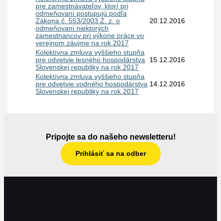
pre zamestnávateľov, ktorí pri
odmeňovaní postupujú podľa
Zákona č. 553/2003 Z. z. o
20.12.2016
odmeňovaní niektorých
zamestnancov pri výkone práce vo
verejnom záujme na rok 2017
Kolektívna zmluva vyššieho stupňa
pre odvetvie lesného hospodárstva
15.12.2016
Slovenskej republiky na rok 2017
Kolektívna zmluva vyššieho stupňa
pre odvetvie vodného hospodárstva
14.12.2016
Slovenskej republiky na rok 2017
Pripojte sa do našeho newsletteru!
Prihlásiť sa na odber