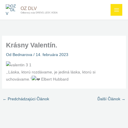
Preskočiť
OZ DLV
na
Odborový zväz DREVO, LESY, VODA
obsah
Krásny Valentín.
Od
Bednarova
/
14. februára 2023
,,Láska, ktorú rozdávame, je jediná láska, ktorú si
uchovávame.”
Elbert Hubbard
←
Predchádzajúci Článok
Ďalší Článok
→