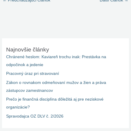
←
Predchádzajúci Článok
Ďalší Článok
→
Najnovšie články
Chránené heslom: Kaviareň trochu inak: Prestávka na
odpočinok a jedenie
Pracovný úraz pri stravovaní
Zákon o rovnakom odmeňovaní mužov a žien a práva
zástupcov zamestnancov
Prečo je finančná disciplína dôležitá aj pre neziskové
organizácie?
Spravodajca OZ DLV č. 2/2026