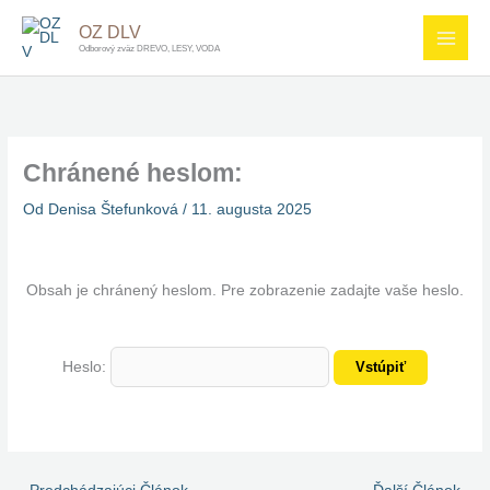
Preskočiť
OZ DLV
na
Odborový zväz DREVO, LESY, VODA
obsah
Chránené heslom:
Od
Denisa Štefunková
/
11. augusta 2025
Obsah je chránený heslom. Pre zobrazenie zadajte vaše heslo.
Heslo: