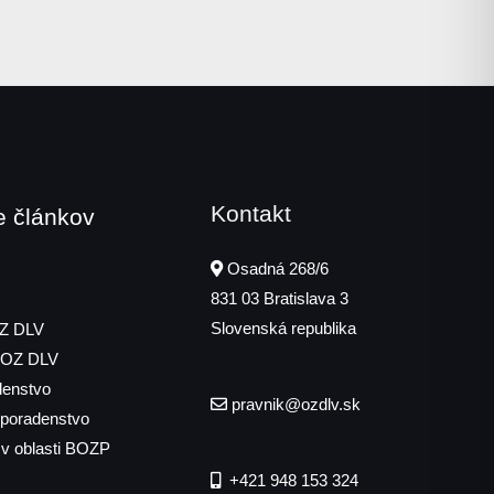
Kontakt
e článkov
Osadná 268/6
831 03
Bratislava 3
Slovenská republika
OZ DLV
 OZ DLV
denstvo
pravnik@ozdlv.sk
poradenstvo
 v oblasti BOZP
+421 948 153 324