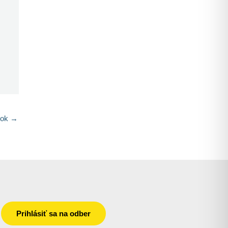
nok
→
Prihlásiť sa na odber