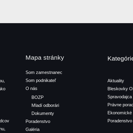
Mapa stránky
Kategóri
Som zamestnanec
Som podnikateľ
ou,
Aktuality
O nás
ako
Bleskovky 
Spravodajca
BOZP
Právne pora
Mladí odborári
Ekonomické 
Dokumenty
odcov
Poradenstvo
Poradenstvo
nu,
Galéria