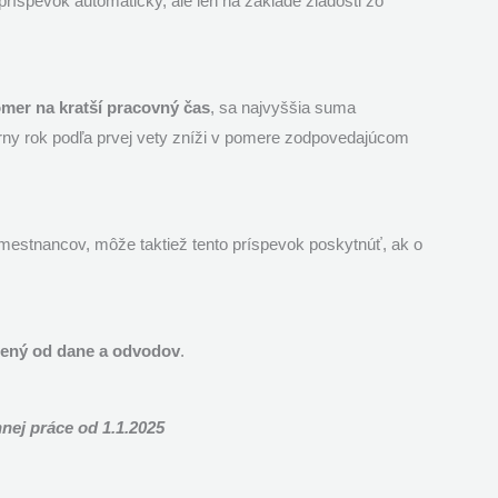
íspevok automaticky, ale len na základe žiadosti zo
mer na kratší pracovný čas
, sa najvyššia suma
rny rok podľa prvej vety zníži v pomere zodpovedajúcom
estnancov, môže taktiež tento príspevok poskytnúť, ak o
ený od dane a odvodov
.
nej práce od 1.1.2025