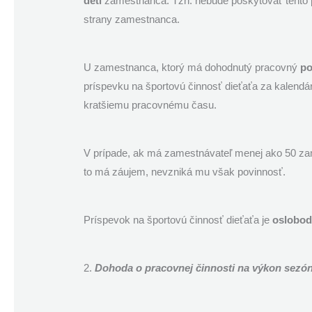
deti
zamestnanca. Tzn. nebude poskytovať tento pr
strany zamestnanca.
U zamestnanca, ktorý má dohodnutý pracovný
po
príspevku na športovú činnosť dieťaťa za kalendá
kratšiemu pracovnému času.
V prípade, ak má zamestnávateľ menej ako 50 zam
to má záujem, nevzniká mu však povinnosť.
Príspevok na športovú činnosť dieťaťa je
oslobod
2.
Dohoda o pracovnej činnosti na výkon sezón