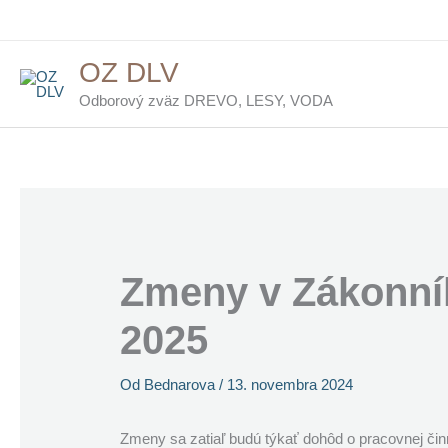
Preskočiť
na
OZ DLV
obsah
Odborový zväz DREVO, LESY, VODA
Zmeny v Zákonní
2025
Od
Bednarova
/
13. novembra 2024
Zmeny sa zatiaľ budú týkať dohôd o pracovnej či