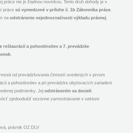
 práce nie je žiadnou novinkou. Tento druh dohody je v
ne práce
sú vymedzené v prílohe č. 1b Zákonníka práce
.
dom na
odstránenie nejednoznačnosti výkladu právnej
e reštaurácií a pohostinstiev a 7. prevádzke
ienok
.
innosti od prevádzkovania činností uvedených v prvom
ácií a pohostinstiev a pri prevádzke ubytovacích zariadení
uvedenej podmienky. Jej
odstránením sa docieli
ôcť zjednodušiť sezónne zamestnávanie v sektore
ová, právnik OZ DLV