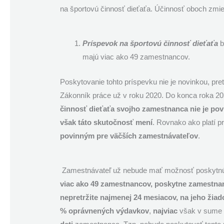
na športovú činnosť dieťaťa. Účinnosť oboch zmie
Príspevok na športovú činnosť dieťaťa
b
majú viac ako 49 zamestnancov.
Poskytovanie tohto príspevku nie je novinkou, pret
Zákonník práce už v roku 2020. Do konca roka 20
činnosť dieťaťa svojho zamestnanca nie je po
však táto skutočnosť mení
.
Rovnako ako platí p
povinným pre väčších zamestnávateľov
.
Zamestnávateľ už nebude mať možnosť poskytnúť
viac ako 49 zamestnancov, poskytne
zamestnan
nepretržite najmenej 24 mesiacov, na jeho žia
% oprávnených výdavkov
,
najviac
však v sum