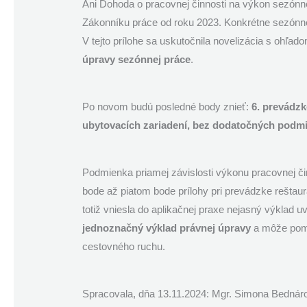
Ani Dohoda o pracovnej činnosti na výkon sezónnej
Zákonníku práce od roku 2023. Konkrétne sezón
V tejto prílohe sa uskutočnila novelizácia s ohľa
úpravy sezónnej práce
.
Po novom budú posledné body znieť:
6. prevádzk
ubytovacích zariadení, bez dodatočných podm
Podmienka priamej závislosti výkonu pracovnej č
bode až piatom bode prílohy pri prevádzke reštaur
totiž vniesla do aplikačnej praxe nejasný výklad 
jednoznačný výklad právnej úpravy
a môže pom
cestovného ruchu.
Spracovala, dňa 13.11.2024: Mgr. Simona Bednár