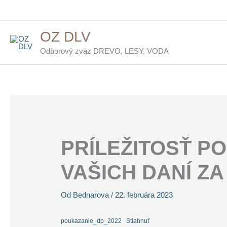
Preskočiť
na
OZ DLV
obsah
Odborový zväz DREVO, LESY, VODA
PRÍLEŽITOSŤ PO
VAŠICH DANÍ ZA
Od
Bednarova
/
22. februára 2023
poukazanie_dp_2022
Stiahnuť