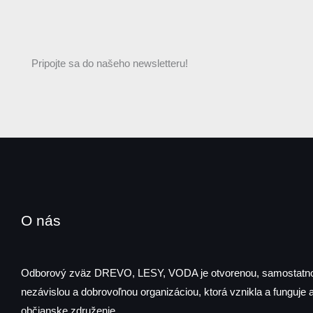
Pripojte sa do našeho newsletteru!
O nás
Odborový zväz DREVO, LESY, VODA je otvorenou, samostatn
nezávislou a dobrovoľnou organizáciou, ktorá vznikla a funguje 
občianske združenie.