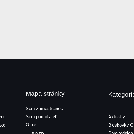
Mapa stránky
Kategóri
Som zamestnanec
Som podnikateľ
ou,
Aktuality
O nás
ako
Bleskovky 
Spravodajca
BOZP