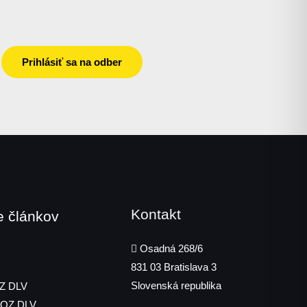
Prihlásiť sa na odber
Kontakt
e článkov
Osadná 268/6
831 03
Bratislava 3
Slovenská republika
OZ DLV
 OZ DLV