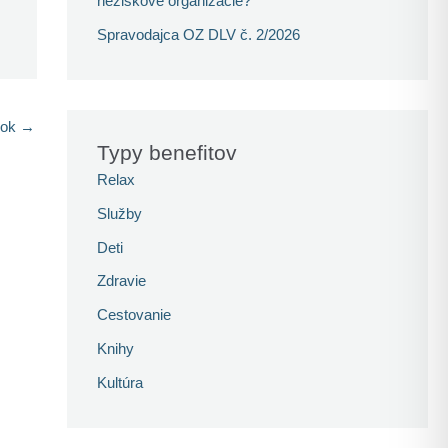
neziskové organizácie?
Spravodajca OZ DLV č. 2/2026
nok
→
Typy benefitov
Relax
Služby
Deti
Zdravie
Cestovanie
Knihy
Kultúra