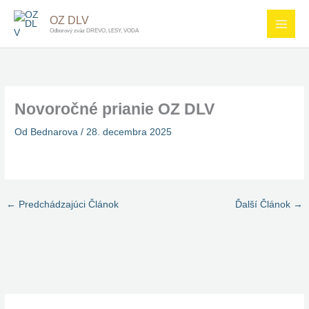
Preskočiť
OZ DLV
na
Odborový zväz DREVO, LESY, VODA
obsah
Novoročné prianie OZ DLV
Od
Bednarova
/
28. decembra 2025
←
Predchádzajúci Článok
Ďalší Článok
→