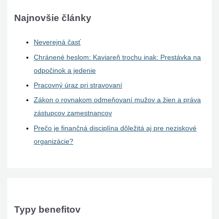
Najnovšie články
Neverejná časť
Chránené heslom: Kaviareň trochu inak: Prestávka na
odpočinok a jedenie
Pracovný úraz pri stravovaní
Zákon o rovnakom odmeňovaní mužov a žien a práva
zástupcov zamestnancov
Prečo je finančná disciplína dôležitá aj pre neziskové
organizácie?
Typy benefitov