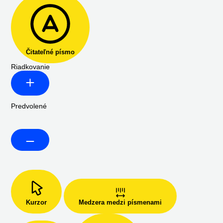
Čitateľné písmo
Riadkovanie
Predvolené
Kurzor
Medzera medzi písmenami