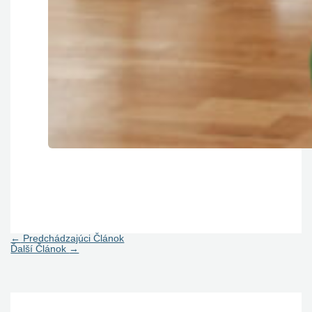
←
Predchádzajúci Článok
Ďalší Článok
→