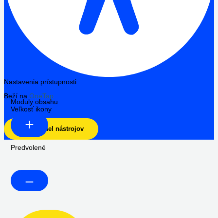
Nastavenia prístupnosti
Beží na
OneTap
Moduly obsahu
Veľkosť ikony
Skryť panel nástrojov
Predvolené