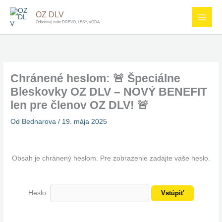
Preskočiť
OZ DLV
na
Odborový zväz DREVO, LESY, VODA
obsah
Chránené heslom: 🚨 Špeciálne
Bleskovky OZ DLV – NOVÝ BENEFIT
len pre členov OZ DLV! 🚨
Od
Bednarova
/
19. mája 2025
Obsah je chránený heslom. Pre zobrazenie zadajte vaše heslo.
Heslo: