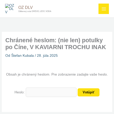
Preskočiť
OZ DLV
na
Odborový zväz DREVO, LESY, VODA
obsah
Chránené heslom: (nie len) potulky
po Číne, V KAVIARNI TROCHU INAK
Od
Štefan Kubala
/
28. júla 2025
Obsah je chránený heslom. Pre zobrazenie zadajte vaše heslo.
Heslo: