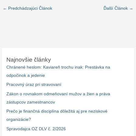
←
Predchádzajúci Článok
Ďalší Článok
→
Najnovšie články
Chránené heslom: Kaviareň trochu inak: Prestávka na
odpočinok a jedenie
Pracovný úraz pri stravovaní
Zákon o rovnakom odmeňovaní mužov a žien a práva
zástupcov zamestnancov
Prečo je finančná disciplína dôležitá aj pre neziskové
organizácie?
Spravodajca OZ DLV č. 2/2026