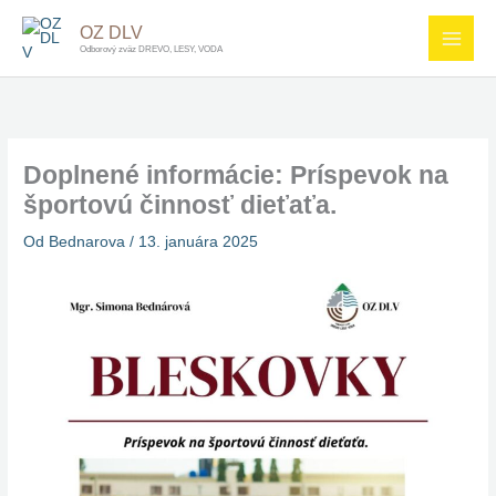
Preskočiť
OZ DLV
na
Odborový zväz DREVO, LESY, VODA
obsah
Doplnené informácie: Príspevok na
športovú činnosť dieťaťa.
Od
Bednarova
/
13. januára 2025