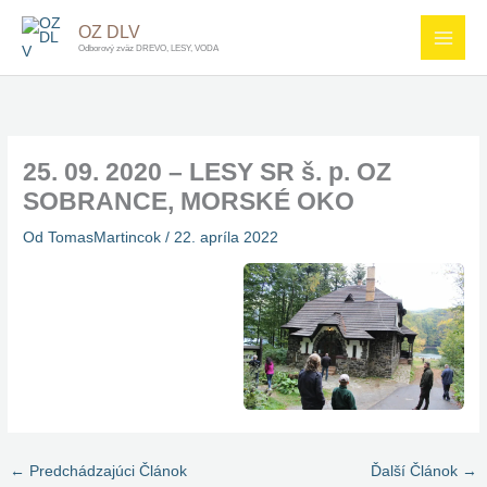
Preskočiť
OZ DLV
na
Odborový zväz DREVO, LESY, VODA
obsah
25. 09. 2020 – LESY SR š. p. OZ
SOBRANCE, MORSKÉ OKO
Od
TomasMartincok
/
22. apríla 2022
←
Predchádzajúci Článok
Ďalší Článok
→