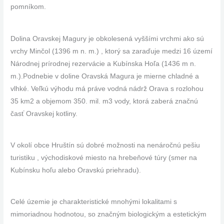
pomníkom.
Dolina Oravskej Magury je obkolesená vyššími vrchmi ako sú
vrchy Minčol (1396 m n. m.) , ktorý sa zaraďuje medzi 16 území
Národnej prírodnej rezervácie a Kubínska Hoľa (1436 m n.
m.).Podnebie v doline Oravská Magura je mierne chladné a
vlhké. Veľkú výhodu má práve vodná nádrž Orava s rozlohou
35 km2 a objemom 350. mil. m3 vody, ktorá zaberá značnú
časť Oravskej kotliny.
V okolí obce Hruštín sú dobré možnosti na nenáročnú pešiu
turistiku , východiskové miesto na hrebeňové túry (smer na
Kubínsku hoľu alebo Oravskú priehradu).
Celé územie je charakteristické mnohými lokalitami s
mimoriadnou hodnotou, so značným biologickým a estetickým