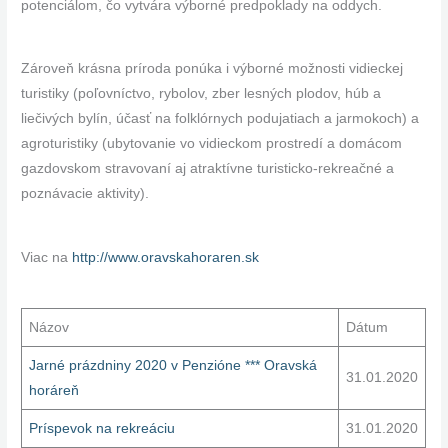
potenciálom, čo vytvára výborné predpoklady na oddych.
Zároveň krásna príroda ponúka i výborné možnosti vidieckej
turistiky (poľovníctvo, rybolov, zber lesných plodov, húb a
liečivých bylín, účasť na folklórnych podujatiach a jarmokoch) a
agroturistiky (ubytovanie vo vidieckom prostredí a domácom
gazdovskom stravovaní aj atraktívne turisticko-rekreačné a
poznávacie aktivity).
Viac na
http://www.oravskahoraren.sk
Názov
Dátum
Jarné prázdniny 2020 v Penzióne *** Oravská
31.01.2020
horáreň
Príspevok na rekreáciu
31.01.2020