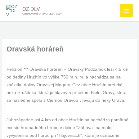
Preskočiť
OZ DLV
na
Odborový zväz DREVO, LESY, VODA
obsah
Oravská horáreň
Penzión *** Oravská horáreň – Oravský Podzámok leží 4,5 km
od dediny Hruštín vo výške 750 m n. m. a nachádza sa na
začiatku doliny Oravskej Magury. Cez obec Hruštín preteká
rieka Hruštínka, ktorá je hlavným prítokom Bielej Oravy, ktorá
sa následne spolu s Čiernou Oravou vlievajú do rieky Orava.
Juhozápadne asi 4 km od obce Hruštín sa nachádza pamätné
miesto hromadného hrobu v doline “Zábava” na malej
vyvýšenine pod horou pri “Hájovniach”, ktoré je označené