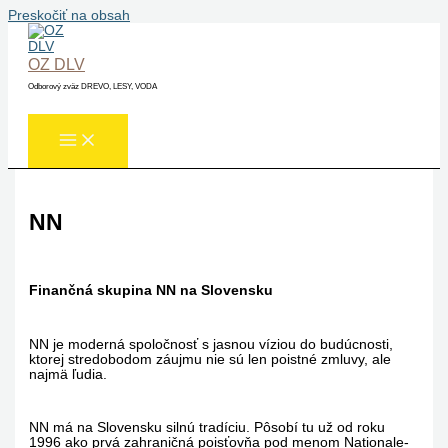
Preskočiť na obsah
OZ DLV
Odborový zväz DREVO, LESY, VODA
NN
Finančná skupina NN na Slovensku
NN je moderná spoločnosť s jasnou víziou do budúcnosti,
ktorej stredobodom záujmu nie sú len poistné zmluvy, ale
najmä ľudia.
NN má na Slovensku silnú tradíciu. Pôsobí tu už od roku
1996 ako prvá zahraničná poisťovňa pod menom Nationale-