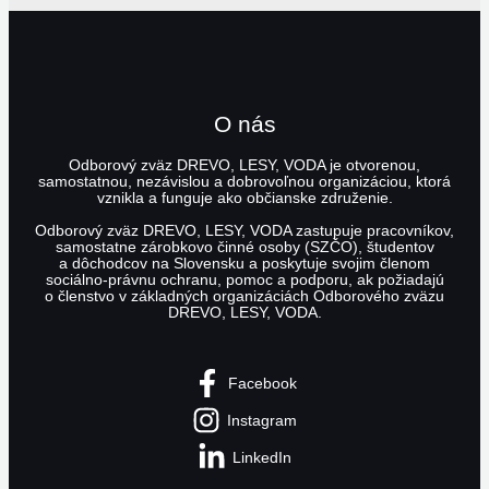
O nás
Odborový zväz DREVO, LESY, VODA je otvorenou,
samostatnou, nezávislou a dobrovoľnou organizáciou, ktorá
vznikla a funguje ako občianske združenie.
Odborový zväz DREVO, LESY, VODA zastupuje pracovníkov,
samostatne zárobkovo činné osoby (SZČO), študentov
a dôchodcov na Slovensku a poskytuje svojim členom
sociálno-právnu ochranu, pomoc a podporu, ak požiadajú
o členstvo v základných organizáciách Odborového zväzu
DREVO, LESY, VODA.
Facebook
Instagram
LinkedIn