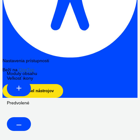
Nastavenia prístupnosti
Beží na
OneTap
Moduly obsahu
Veľkosť ikony
Skryť panel nástrojov
Predvolené