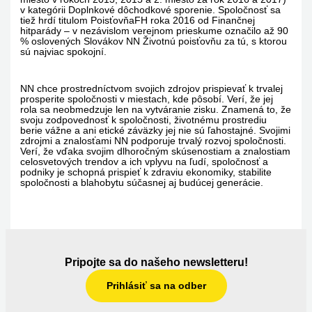
v kategórii Doplnkové dôchodkové sporenie. Spoločnosť sa
tiež hrdí titulom PoisťovňaFH roka 2016 od Finančnej
hitparády – v nezávislom verejnom prieskume označilo až 90
% oslovených Slovákov NN Životnú poisťovňu za tú, s ktorou
sú najviac spokojní.
NN chce prostredníctvom svojich zdrojov prispievať k trvalej
prosperite spoločnosti v miestach, kde pôsobí. Verí, že jej
rola sa neobmedzuje len na vytváranie zisku. Znamená to, že
svoju zodpovednosť k spoločnosti, životnému prostrediu
berie vážne a ani etické záväzky jej nie sú ľahostajné. Svojimi
zdrojmi a znalosťami NN podporuje trvalý rozvoj spoločnosti.
Verí, že vďaka svojim dlhoročným skúsenostiam a znalostiam
celosvetových trendov a ich vplyvu na ľudí, spoločnosť a
podniky je schopná prispieť k zdraviu ekonomiky, stabilite
spoločnosti a blahobytu súčasnej aj budúcej generácie.
Pripojte sa do našeho newsletteru!
Prihlásiť sa na odber