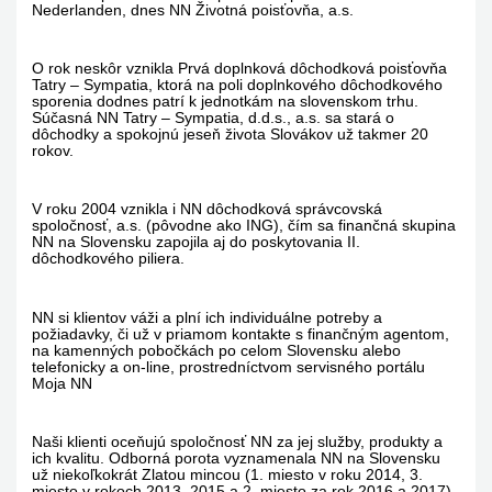
Nederlanden, dnes NN Životná poisťovňa, a.s.
O rok neskôr vznikla Prvá doplnková dôchodková poisťovňa
Tatry – Sympatia, ktorá na poli doplnkového dôchodkového
sporenia dodnes patrí k jednotkám na slovenskom trhu.
Súčasná NN Tatry – Sympatia, d.d.s., a.s. sa stará o
dôchodky a spokojnú jeseň života Slovákov už takmer 20
rokov.
V roku 2004 vznikla i NN dôchodková správcovská
spoločnosť, a.s. (pôvodne ako ING), čím sa finančná skupina
NN na Slovensku zapojila aj do poskytovania II.
dôchodkového piliera.
NN si klientov váži a plní ich individuálne potreby a
požiadavky, či už v priamom kontakte s finančným agentom,
na kamenných pobočkách po celom Slovensku alebo
telefonicky a on-line, prostredníctvom servisného portálu
Moja NN
Naši klienti oceňujú spoločnosť NN za jej služby, produkty a
ich kvalitu. Odborná porota vyznamenala NN na Slovensku
už niekoľkokrát Zlatou mincou (1. miesto v roku 2014, 3.
miesto v rokoch 2013, 2015 a 2. miesto za rok 2016 a 2017)