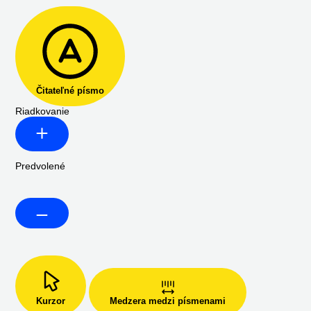
Čitateľné písmo
Riadkovanie
Predvolené
Kurzor
Medzera medzi písmenami