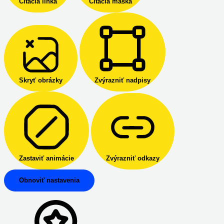
Čítacia linka
Čítacia maska
Skryť obrázky
Zvýrazniť nadpisy
Zastaviť animácie
Zvýrazniť odkazy
Obnoviť nastavenia