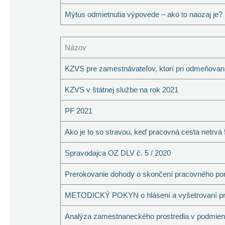
Mýtus odmietnutia výpovede – ako to naozaj je?
Názov
KZVS pre zamestnávateľov, ktorí pri odmeňovaní
KZVS v štátnej službe na rok 2021
PF 2021
Ako je to so stravou, keď pracovná cesta netrvá
Spravodajca OZ DLV č. 5 / 2020
Prerokovanie dohody o skončení pracovného po
METODICKÝ POKYN o hlásení a vyšetrovaní príč
Analýza zamestnaneckého prostredia v podmie