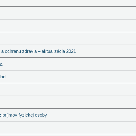
a ochranu zdravia – aktualizácia 2021
z.
lad
z príjmov fyzickej osoby