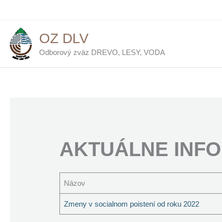
Preskočiť
na
obsah
OZ DLV
Odborový zväz DREVO, LESY, VODA
AKTUÁLNE INF
Názov
Zmeny v socialnom poistení od roku 2022