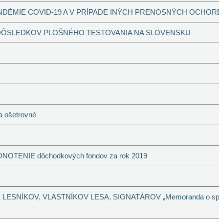
NDÉMIE COVID-19 A V PRÍPADE INÝCH PRENOSNÝCH OCHO
ÔSLEDKOV PLOŠNÉHO TESTOVANIA NA SLOVENSKU
a ošetrovné
ODNOTENIE dôchodkových fondov za rok 2019
ESNÍKOV, VLASTNÍKOV LESA, SIGNATÁROV „Memoranda o spol