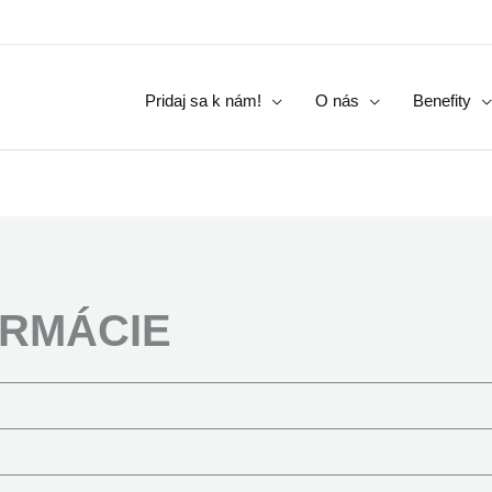
Pridaj sa k nám!
O nás
Benefity
ORMÁCIE