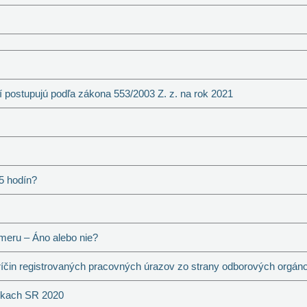
 postupujú podľa zákona 553/2003 Z. z. na rok 2021
 5 hodín?
meru – Áno alebo nie?
in registrovaných pracovných úrazov zo strany odborových orgán
nkach SR 2020