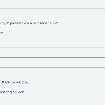
ných prostriedkov a na činnosť s nimi
cie
m BOZP za rok 2020
iadnej situácie