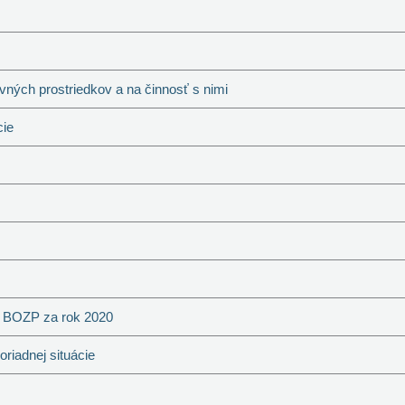
ných prostriedkov a na činnosť s nimi
cie
m BOZP za rok 2020
iadnej situácie