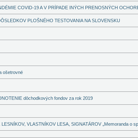
NDÉMIE COVID-19 A V PRÍPADE INÝCH PRENOSNÝCH OCHO
ÔSLEDKOV PLOŠNÉHO TESTOVANIA NA SLOVENSKU
a ošetrovné
ODNOTENIE dôchodkových fondov za rok 2019
ESNÍKOV, VLASTNÍKOV LESA, SIGNATÁROV „Memoranda o spol