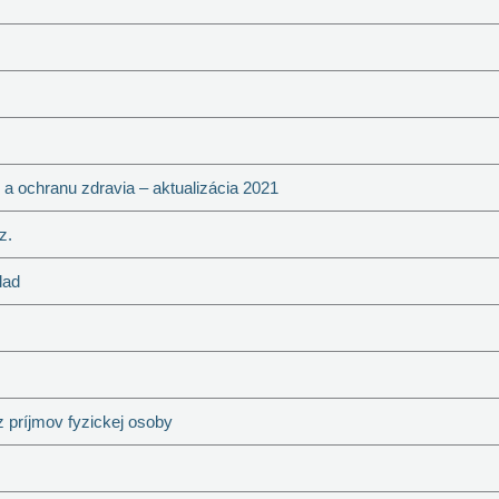
a ochranu zdravia – aktualizácia 2021
z.
lad
z príjmov fyzickej osoby