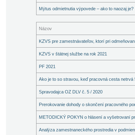
Mýtus odmietnutia výpovede – ako to naozaj je?
Názov
KZVS pre zamestnávateľov, ktorí pri odmeňovaní
KZVS v štátnej službe na rok 2021
PF 2021
Ako je to so stravou, keď pracovná cesta netrvá
Spravodajca OZ DLV č. 5 / 2020
Prerokovanie dohody o skončení pracovného po
METODICKÝ POKYN o hlásení a vyšetrovaní príč
Analýza zamestnaneckého prostredia v podmie