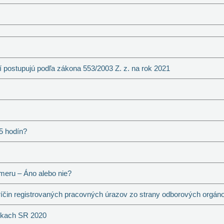
 postupujú podľa zákona 553/2003 Z. z. na rok 2021
 5 hodín?
meru – Áno alebo nie?
in registrovaných pracovných úrazov zo strany odborových orgán
nkach SR 2020