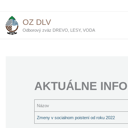
Preskočiť
na
obsah
OZ DLV
Odborový zväz DREVO, LESY, VODA
AKTUÁLNE INF
Názov
Zmeny v socialnom poistení od roku 2022