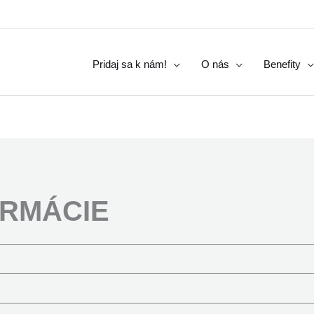
Pridaj sa k nám!
O nás
Benefity
ORMÁCIE