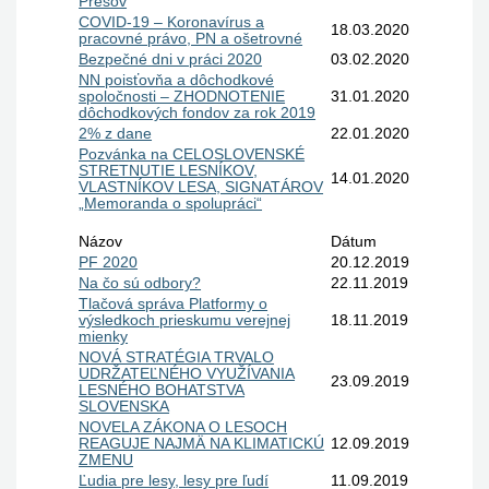
Prešov
COVID-19 – Koronavírus a
18.03.2020
pracovné právo, PN a ošetrovné
Bezpečné dni v práci 2020
03.02.2020
NN poisťovňa a dôchodkové
spoločnosti – ZHODNOTENIE
31.01.2020
dôchodkových fondov za rok 2019
2% z dane
22.01.2020
Pozvánka na CELOSLOVENSKÉ
STRETNUTIE LESNÍKOV,
14.01.2020
VLASTNÍKOV LESA, SIGNATÁROV
„Memoranda o spolupráci“
Názov
Dátum
PF 2020
20.12.2019
Na čo sú odbory?
22.11.2019
Tlačová správa Platformy o
výsledkoch prieskumu verejnej
18.11.2019
mienky
NOVÁ STRATÉGIA TRVALO
UDRŽATEĽNÉHO VYUŽÍVANIA
23.09.2019
LESNÉHO BOHATSTVA
SLOVENSKA
NOVELA ZÁKONA O LESOCH
REAGUJE NAJMÄ NA KLIMATICKÚ
12.09.2019
ZMENU
Ľudia pre lesy, lesy pre ľudí
11.09.2019