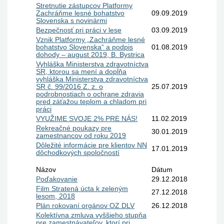
Stretnutie zástupcov Platformy
Zachráňme lesné bohatstvo
09.09.2019
Slovenska s novinármi
Bezpečnosť pri práci v lese
03.09.2019
Vznik Platformy „Zachráňme lesné
bohatstvo Slovenska“ a podpis
01.08.2019
dohody – august 2019, B. Bystrica
Vyhláška Ministerstva zdravotníctva
SR, ktorou sa mení a dopĺňa
vyhláška Ministerstva zdravotníctva
SR č. 99/2016 Z. z. o
25.07.2019
podrobnostiach o ochrane zdravia
pred záťažou teplom a chladom pri
práci
VYUŽIME SVOJE 2% PRE NÁS!
11.02.2019
Rekreačné poukazy pre
30.01.2019
zamestnancov od roku 2019
Dôležité informácie pre klientov NN
17.01.2019
dôchodkových spoločností
Názov
Dátum
Poďakovanie
29.12.2018
Film Stratená úcta k zeleným
27.12.2018
lesom, 2018
Plán rokovaní orgánov OZ DLV
26.12.2018
Kolektívna zmluva vyššieho stupňa
pre zamestnávateľov, ktorí pri