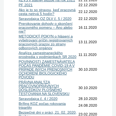
KZVS v štátnej službe na rok 2021
22.12.2020
PF 2021
22.12.2020
Ako je to so stravou, keď pracovná
22.12.2020
cesta netrvá 5 hodín?
Spravodajca OZ DLV č. 5 / 2020
22.12.2020
Prerokovanie dohody o skončení
pracovného pomeru – Áno alebo
16.11.2020
nie?
METODICKÝ POKYN o hlásení a
vyšetrovaní príčin registrovaných
13.11.2020
pracovných úrazov zo strany
odborových orgánov
Analýza zamestnaneckého
11.11.2020
prostredia v podmienkach SR 2020
POVINNOSTI ZAMESTNÁVATEĽA
POČAS PANDÉMIE COVID-19 A V
PRÍPADE INÝCH PRENOSNÝCH
30.10.2020
OCHORENÍ BIOLOGICKÉHO
PÔVODU
PRÁVNA ANALÝZA
PRACOVNOPRÁVNYCH
30.10.2020
DÔSLEDKOV PLOŠNÉHO
TESTOVANIA NA SLOVENSKU
Spravodajca č. 4 / 2020
28.10.2020
Brífing KOZ počas rokovania
24.08.2020
tripartity
Bezpečné dni v práci, 21. 02. 2020,
23.02.2020