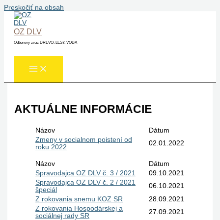
Preskočiť na obsah
OZ DLV
Odborový zväz DREVO, LESY, VODA
AKTUÁLNE INFORMÁCIE
Názov
Dátum
Zmeny v socialnom poistení od
02.01.2022
roku 2022
Názov
Dátum
Spravodajca OZ DLV č. 3 / 2021
09.10.2021
Spravodajca OZ DLV č. 2 / 2021
06.10.2021
špeciál
Z rokovania snemu KOZ SR
28.09.2021
Z rokovania Hospodárskej a
27.09.2021
sociálnej rady SR