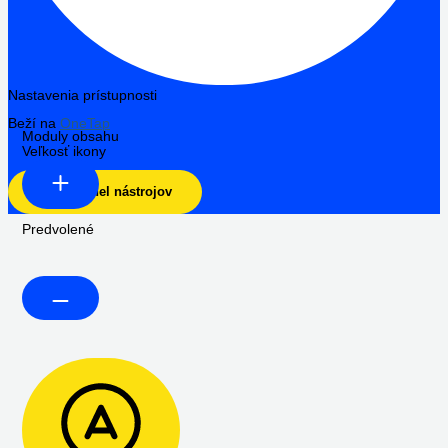
Nastavenia prístupnosti
Beží na
OneTap
Moduly obsahu
Veľkosť ikony
Skryť panel nástrojov
Predvolené