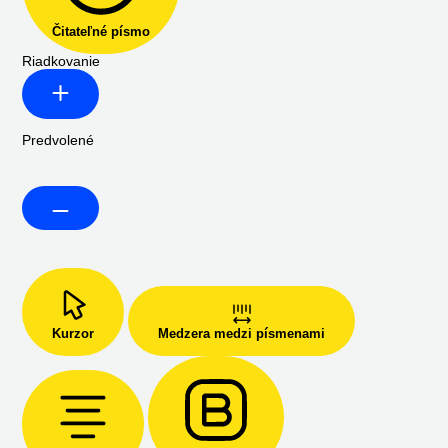
Čitateľné písmo
Riadkovanie
Predvolené
Kurzor
Medzera medzi písmenami