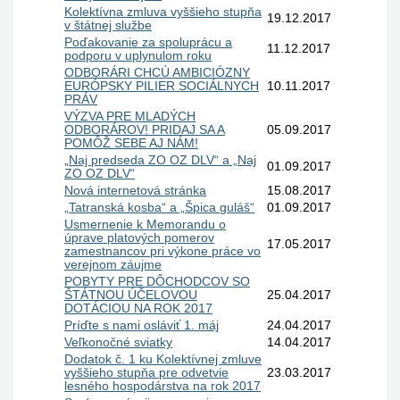
Kolektívna zmluva vyššieho stupňa
19.12.2017
v štátnej službe
Poďakovanie za spoluprácu a
11.12.2017
podporu v uplynulom roku
ODBORÁRI CHCÚ AMBICIÓZNY
EURÓPSKY PILIER SOCIÁLNYCH
10.11.2017
PRÁV
VÝZVA PRE MLADÝCH
ODBORÁROV! PRIDAJ SA A
05.09.2017
POMÔŽ SEBE AJ NÁM!
„Naj predseda ZO OZ DLV“ a „Naj
01.09.2017
ZO OZ DLV“
Nová internetová stránka
15.08.2017
„Tatranská kosba“ a „Špica guláš“
01.09.2017
Usmernenie k Memorandu o
úprave platových pomerov
17.05.2017
zamestnancov pri výkone práce vo
verejnom záujme
POBYTY PRE DÔCHODCOV SO
ŠTÁTNOU ÚČELOVOU
25.04.2017
DOTÁCIOU NA ROK 2017
Príďte s nami osláviť 1. máj
24.04.2017
Veľkonočné sviatky
14.04.2017
Dodatok č. 1 ku Kolektívnej zmluve
vyššieho stupňa pre odvetvie
23.03.2017
lesného hospodárstva na rok 2017