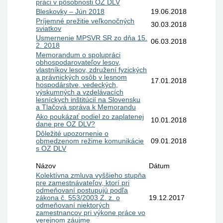
práci v pôsobnosti OZ DLV
Bleskovky – Jún 2018
19.06.2018
Príjemné prežitie veľkonočných
30.03.2018
sviatkov
Usmernenie MPSVR SR zo dňa 15.
06.03.2018
2. 2018
Memorandum o spolupráci
obhospodarovateľov lesov,
vlastníkov lesov, združení fyzických
a právnických osôb v lesnom
17.01.2018
hospodárstve, vedeckých,
výskumných a vzdelávacích
lesníckych inštitúcií na Slovensku
a Tlačová správa k Memorandu
Ako poukázať podiel zo zaplatenej
10.01.2018
dane pre OZ DLV?
Dôležité upozornenie o
obmedzenom režime komunikácie
09.01.2018
s OZ DLV
Názov
Dátum
Kolektívna zmluva vyššieho stupňa
pre zamestnávateľov, ktorí pri
odmeňovaní postupujú podľa
zákona č. 553/2003 Z. z. o
19.12.2017
odmeňovaní niektorých
zamestnancov pri výkone práce vo
verejnom záujme