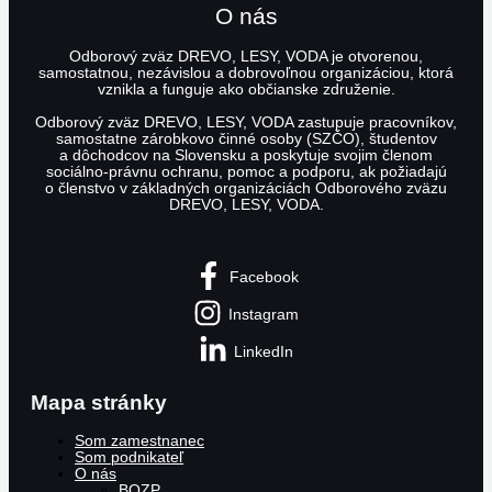
O nás
Odborový zväz DREVO, LESY, VODA je otvorenou,
samostatnou, nezávislou a dobrovoľnou organizáciou, ktorá
vznikla a funguje ako občianske združenie.
Odborový zväz DREVO, LESY, VODA zastupuje pracovníkov,
samostatne zárobkovo činné osoby (SZČO), študentov
a dôchodcov na Slovensku a poskytuje svojim členom
sociálno-právnu ochranu, pomoc a podporu, ak požiadajú
o členstvo v základných organizáciách Odborového zväzu
DREVO, LESY, VODA.
Facebook
Instagram
LinkedIn
Mapa stránky
Som zamestnanec
Som podnikateľ
O nás
BOZP