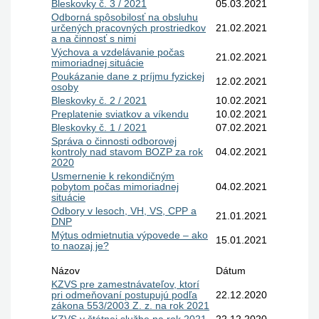
Bleskovky č. 3 / 2021
05.03.2021
Odborná spôsobilosť na obsluhu
určených pracovných prostriedkov
21.02.2021
a na činnosť s nimi
Výchova a vzdelávanie počas
21.02.2021
mimoriadnej situácie
Poukázanie dane z príjmu fyzickej
12.02.2021
osoby
Bleskovky č. 2 / 2021
10.02.2021
Preplatenie sviatkov a víkendu
10.02.2021
Bleskovky č. 1 / 2021
07.02.2021
Správa o činnosti odborovej
kontroly nad stavom BOZP za rok
04.02.2021
2020
Usmernenie k rekondičným
pobytom počas mimoriadnej
04.02.2021
situácie
Odbory v lesoch, VH, VS, CPP a
21.01.2021
DNP
Mýtus odmietnutia výpovede – ako
15.01.2021
to naozaj je?
Názov
Dátum
KZVS pre zamestnávateľov, ktorí
pri odmeňovaní postupujú podľa
22.12.2020
zákona 553/2003 Z. z. na rok 2021