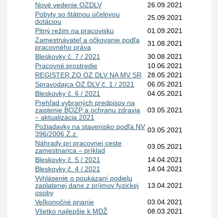
Nové vedenie OZDLV
26.09.2021
Pobyty so štátnou účelovou
25.09.2021
dotáciou
Pitný režim na pracovisku
01.09.2021
Zamestnávateľ a očkovanie podľa
31.08.2021
pracovného práva
Bleskovky č. 7 / 2021
30.08.2021
Pracovné prostredie
10.06.2021
REGISTER ZO OZ DLV NA MV SR
28.05.2021
Spravodajca OZ DLV č. 1 / 2021
06.05.2021
Bleskovky č. 6 / 2021
04.05.2021
Prehľad vybraných predpisov na
zaistenie BOZP a ochranu zdravia
03.05.2021
– aktualizácia 2021
Požiadavky na stavenisko podľa NV
03.05.2021
396/2006 Z.z.
Náhrady pri pracovnej ceste
03.05.2021
zamestnanca – príklad
Bleskovky č. 5 / 2021
14.04.2021
Bleskovky č. 4 / 2021
14.04.2021
Vyhlásenie o poukázaní podielu
zaplatenej dane z príjmov fyzickej
13.04.2021
osoby
Veľkonočné prianie
03.04.2021
Všetko najlepšie k MDŽ
08.03.2021