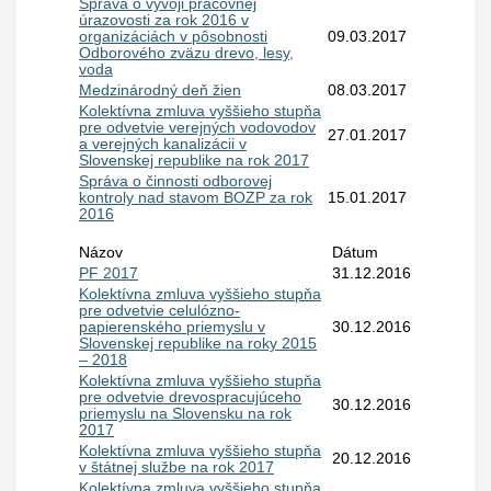
Správa o vývoji pracovnej
úrazovosti za rok 2016 v
organizáciách v pôsobnosti
09.03.2017
Odborového zväzu drevo, lesy,
voda
Medzinárodný deň žien
08.03.2017
Kolektívna zmluva vyššieho stupňa
pre odvetvie verejných vodovodov
27.01.2017
a verejných kanalizácii v
Slovenskej republike na rok 2017
Správa o činnosti odborovej
kontroly nad stavom BOZP za rok
15.01.2017
2016
Názov
Dátum
PF 2017
31.12.2016
Kolektívna zmluva vyššieho stupňa
pre odvetvie celulózno-
papierenského priemyslu v
30.12.2016
Slovenskej republike na roky 2015
– 2018
Kolektívna zmluva vyššieho stupňa
pre odvetvie drevospracujúceho
30.12.2016
priemyslu na Slovensku na rok
2017
Kolektívna zmluva vyššieho stupňa
20.12.2016
v štátnej službe na rok 2017
Kolektívna zmluva vyššieho stupňa