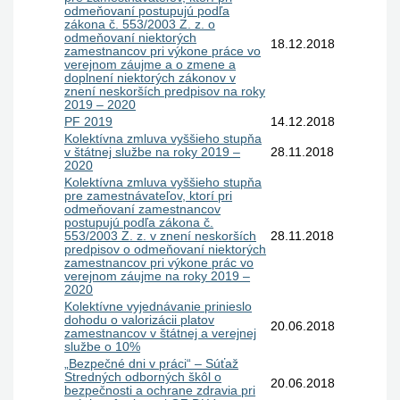
odmeňovaní postupujú podľa
zákona č. 553/2003 Z. z. o
odmeňovaní niektorých
18.12.2018
zamestnancov pri výkone práce vo
verejnom záujme a o zmene a
doplnení niektorých zákonov v
znení neskorších predpisov na roky
2019 – 2020
PF 2019
14.12.2018
Kolektívna zmluva vyššieho stupňa
v štátnej službe na roky 2019 –
28.11.2018
2020
Kolektívna zmluva vyššieho stupňa
pre zamestnávateľov, ktorí pri
odmeňovaní zamestnancov
postupujú podľa zákona č.
553/2003 Z. z. v znení neskorších
28.11.2018
predpisov o odmeňovaní niektorých
zamestnancov pri výkone prác vo
verejnom záujme na roky 2019 –
2020
Kolektívne vyjednávanie prinieslo
dohodu o valorizácii platov
20.06.2018
zamestnancov v štátnej a verejnej
službe o 10%
„Bezpečné dni v práci“ – Súťaž
Stredných odborných škôl o
20.06.2018
bezpečnosti a ochrane zdravia pri