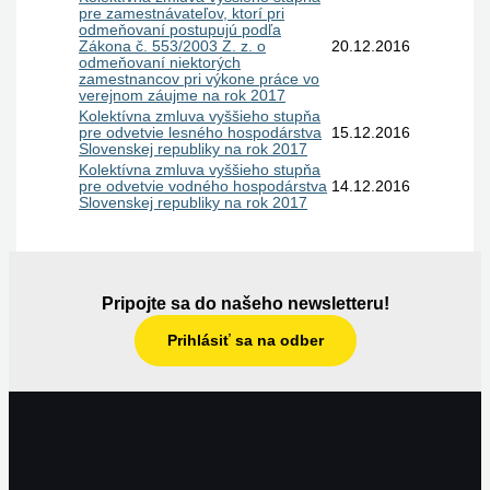
pre zamestnávateľov, ktorí pri
odmeňovaní postupujú podľa
Zákona č. 553/2003 Z. z. o
20.12.2016
odmeňovaní niektorých
zamestnancov pri výkone práce vo
verejnom záujme na rok 2017
Kolektívna zmluva vyššieho stupňa
pre odvetvie lesného hospodárstva
15.12.2016
Slovenskej republiky na rok 2017
Kolektívna zmluva vyššieho stupňa
pre odvetvie vodného hospodárstva
14.12.2016
Slovenskej republiky na rok 2017
Pripojte sa do našeho newsletteru!
Prihlásiť sa na odber